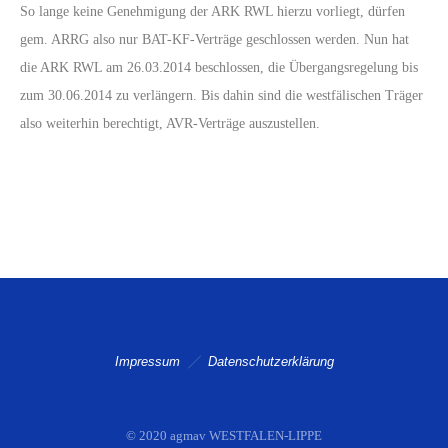
So lange keine Genehmigung der ARK RWL hierzu vorliegt, dürfen
gem. ARRG also nur BAT-KF-Verträge geschlossen werden. Nun hat
die ARK RWL am 26.03.2014 beschlossen, die Übergangsregelung bis
zum 30.06.2014 zu verlängern. Bis dahin sind die westfälischen Träger
also weiterhin berechtigt, AVR-Verträge auszustellen.
Impressum
Datenschutzerklärung
© 2020 agmav WESTFALEN-LIPPE