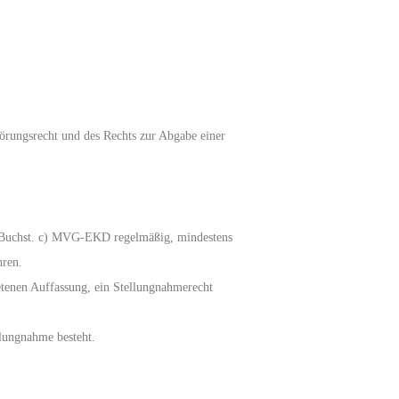
örungsrecht und des Rechts zur Abgabe einer
 55 Buchst. c) MVG-EKD regelmäßig, mindestens
hren.
etenen Auffassung, ein Stellungnahmerecht
llungnahme besteht.