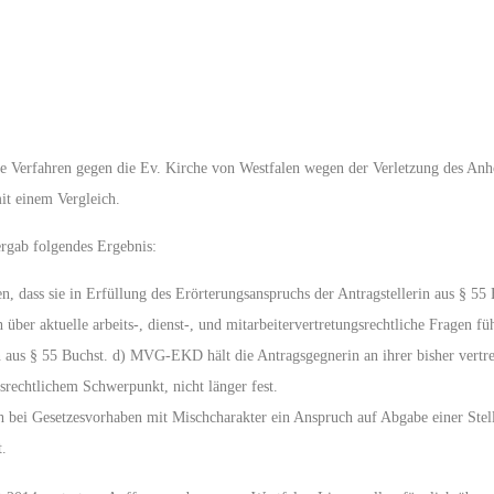
e Verfahren gegen die Ev. Kirche von Westfalen wegen der Verletzung des Anh
t einem Vergleich.
rgab folgendes Ergebnis:
ten, dass sie in Erfüllung des Erörterungsanspruchs der Antragstellerin aus §
ber aktuelle arbeits-, dienst-, und mitarbeitervertretungsrechtliche Fragen fü
n aus § 55 Buchst. d) MVG-EKD hält die Antragsgegnerin an ihrer bisher vertr
srechtlichem Schwerpunkt, nicht länger fest.
uch bei Gesetzesvorhaben mit Mischcharakter ein Anspruch auf Abgabe einer Ste
t.